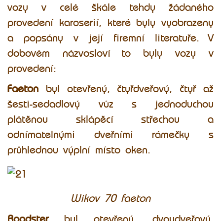
vozy v celé škále tehdy žádaného
provedení karoserií, které byly vyobrazeny
a popsány v její firemní literatuře. V
dobovém názvosloví to byly vozy v
provedení:
Faeton
byl otevřený, čtyřdveřový, čtyř až
šesti-sedadlový vůz s jednoduchou
plátěnou sklápěcí střechou a
odnímatelnými dveřními rámečky s
průhlednou výplní místo oken.
Wikov 70 faeton
Roadster
byl otevřený, dvoudveřový,