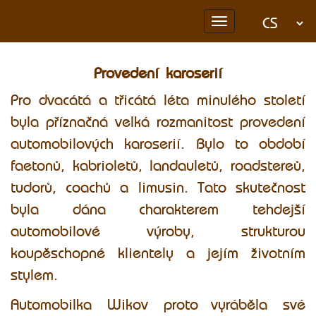
Toggle
navigation
Provedení karoserií
Pro dvacátá a třicátá léta minulého století
byla příznačná velká rozmanitost provedení
automobilových karoserií. Bylo to období
faetonů, kabrioletů, landauletů, roadstereů,
tudorů, coachů a limusin. Tato skutečnost
byla dána charakterem tehdejší
automobilové výroby, strukturou
koupěschopné klientely a jejím životním
stylem.
Automobilka Wikov proto vyráběla své