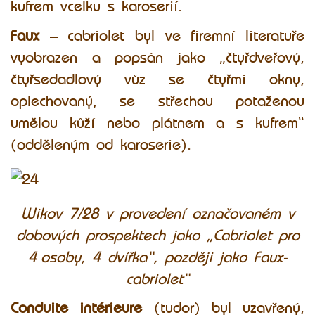
kufrem vcelku s karoserií.
Faux
– cabriolet byl ve firemní literatuře
vyobrazen a popsán jako „čtyřdveřový,
čtyřsedadlový vůz se čtyřmi okny,
oplechovaný, se střechou potaženou
umělou kůží nebo plátnem a s kufrem“
(odděleným od karoserie).
Wikov 7/28 v provedení označovaném v
dobových prospektech jako „Cabriolet pro
4 osoby, 4 dvířka“, později jako Faux-
cabriolet“
Conduite intérieure
(tudor) byl uzavřený,