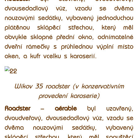
dvousedadlový vůz, vzadu se dvěma
nouzovými sedátky, vybavený jednoduchou
plátěnou sklápěcí střechou, který měl
obvykle sklopné přední okno, odnímatelné
dveřní rámečky s průhlednou výplní místo
oken, a kufr vcelku s karoserií.
Wikov 35 roadster (v konzervativním
provedení karoserie)
Roadster
–
aérable
byl uzavřený,
dvoudveřový, dvousedadlový vůz, vzadu se
dvěma nouzovými sedátky, vybavený
sklápěcí střechou, který měl spouštěcí