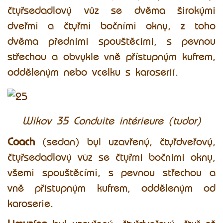
čtyřsedadlový vůz se dvěma širokými
dveřmi a čtyřmi bočními okny, z toho
dvěma předními spouštěcími, s pevnou
střechou a obvykle vně přístupným kufrem,
odděleným nebo vcelku s karoserií.
Wikov 35 Conduite intérieure (tudor)
Coach
(sedan) byl uzavřený, čtyřdveřový,
čtyřsedadlový vůz se čtyřmi bočními okny,
všemi spouštěcími, s pevnou střechou a
vně přístupným kufrem, odděleným od
karoserie.