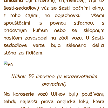
Limuzína
byl uzavřený, čtyřdveřový, čtyř až
šesti-sedadlový vůz se šesti bočními okny,
z toho čtyřmi, na objednávku i všemi
spouštěcími, s pevnou střechou, s
přídavným kufrem nebo se sklopným
nosičem zavazadel na zádi vozu. U šesti-
sedadlové verze byla skleněná dělicí
stěna za řidičem.
Wikov 35 limusina (v konzervativním
provedení)
Na karoserie vozů Wikov byly používány
tehdy nejlepší pravé anglické laky, které