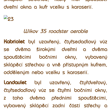
dveřní okna a kufr vcelku s karoserií.
Wikov 35 roadster aerable
Kabriolet
byl uzavřený, čtyřsedadlový vůz
se dvěma širokými dveřmi a dvěma
spouštěcími bočními okny, vybavený
sklápěcí střechou a vně přístupným kufrem,
odděleným nebo vcelku s karoserií.
Landaulet
byl uzavřený, čtyřdveřový,
čtyřsedadlový vůz se čtyřmi bočními okny,
z toho dvěma předními spouštěcími,
vybavený sklápěcí zadní částí střechy a