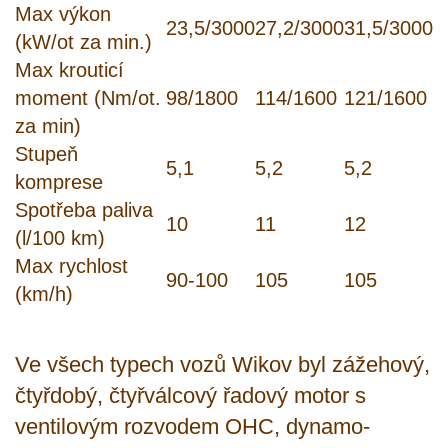
Max výkon
23,5/3000
27,2/3000
31,5/3000
(kW/ot za min.)
Max krouticí
moment (Nm/ot.
98/1800
114/1600
121/1600
za min)
Stupeň
5,1
5,2
5,2
komprese
Spotřeba paliva
10
11
12
(l/100 km)
Max rychlost
90-100
105
105
(km/h)
Ve všech typech vozů Wikov byl zážehový,
čtyřdobý, čtyřválcový řadový motor s
ventilovým rozvodem OHC, dynamo-