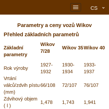
Toggle
navigation
Parametry a ceny vozů Wikov
Přehled základních parametrů
Wikov
Základní
Wikov 35
Wikov 40
7/28
parametry
1927-
1930-
1933-
Rok výroby
1932
1934
1937
Vrtání
válců/zdvih pístu
66/108
72/107
76/107
(mm)
Zdvihový objem
1,478
1,743
1,941
( l )