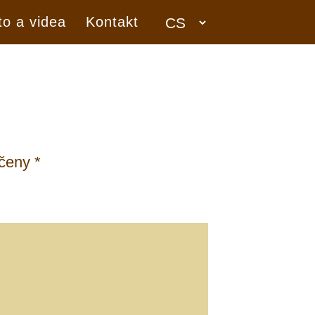
to a videa
Kontakt
ačeny
*